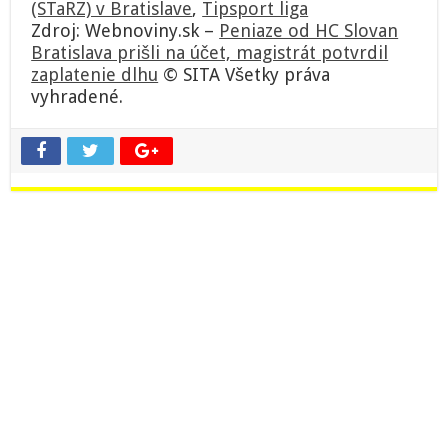
(STaRZ) v Bratislave
,
Tipsport liga
Zdroj: Webnoviny.sk –
Peniaze od HC Slovan
Bratislava prišli na účet, magistrát potvrdil
zaplatenie dlhu
© SITA Všetky práva
vyhradené.