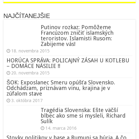
NAJČÍTANEJŠIE
Putinov rozkaz: Pomôžeme
Francúzom zničiť islamských
teroristov. Islamisti Rusom:
Zabijeme vás!
18. novembra 2015
HORÚCA SPRÁVA: POLICAJNÝ ZÁSAH U KOTLEBU
– DOMÁCE NÁSILIE !!
20. novembra 2015
ŠOK: Exposlanec Smeru opúšťa Slovensko.
Odchádzam, priznávam vinu, krajina je v
zúfalom stave
3. októbra 2017
Tragédia Slovenska: Ešte väčší
blbec ako sme si mysleli, Richard
Sulík
14. marca 2016
Stovky politikov v base a Rumuni sa búria. A čo