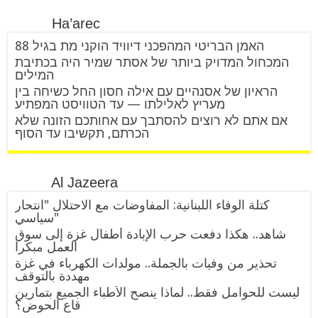
Ha’arec
האמן הבריטי המהפכני דיוויד הוקני מת בגיל 88
המכחול המדויק ביותר של אסתר שמיר היה בכתיבת
המילים
הראיון של אסנהיים עם אילה חסון החל כשיחה בין
מעריץ לאלילתו — עד הטוויסט המפתיע
אם אתם לא רוצים להסתבך עם אחותכם הזונה שלא
הכרתם, תקשיבו עד הסוף
Al Jazeera
كتلة الوفاء اللبنانية: المفاوضات مع الاحتلال "انتحار
سياسي"
شاهد.. هكذا دفعت حرب الإبادة أطفال غزة إلى سوق
العمل مبكرا
تحذير من وفيات بالجملة.. مولدات الكهرباء في غزة
مهددة بالتوقف
ليست للحوامل فقط.. لماذا ينصح الأطباء الجميع بتمارين
قاع الحوض؟