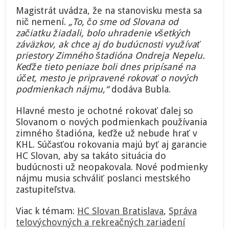
Magistrát uvádza, že na stanovisku mesta sa
nič nemení.
„To, čo sme od Slovana od
začiatku žiadali, bolo uhradenie všetkých
záväzkov, ak chce aj do budúcnosti využívať
priestory Zimného štadióna Ondreja Nepelu.
Keďže tieto peniaze boli dnes pripísané na
účet, mesto je pripravené rokovať o nových
podmienkach nájmu,“
dodáva Bubla.
Hlavné mesto je ochotné rokovať ďalej so
Slovanom o nových podmienkach používania
zimného štadióna, keďže už nebude hrať v
KHL. Súčasťou rokovania majú byť aj garancie
HC Slovan, aby sa takáto situácia do
budúcnosti už neopakovala. Nové podmienky
nájmu musia schváliť poslanci mestského
zastupiteľstva.
Viac k témam:
HC Slovan Bratislava
,
Správa
telovýchovných a rekreačných zariadení