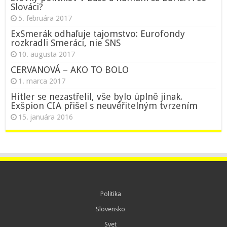
Slováci?
5. februára 2017
ExSmerák odhaľuje tajomstvo: Eurofondy
rozkradli Smeráci, nie SNS
10. augusta 2017
CERVANOVÁ – AKO TO BOLO
1. marca 2017
Hitler se nezastřelil, vše bylo úplně jinak.
Exšpion CIA přišel s neuvěřitelným tvrzením
15. januára 2016
Politika
Slovensko
Svet