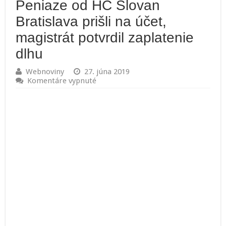
Peniaze od HC Slovan
Bratislava prišli na účet,
magistrát potvrdil zaplatenie
dlhu
Webnoviny
27. júna 2019
na
Komentáre vypnuté
Peniaze
od
HC
Slovan
Bratislava
prišli
na
účet,
magistrát
potvrdil
zaplatenie
dlhu