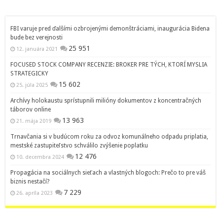
FBI varuje pred ďalšími ozbrojenými demonštráciami, inaugurácia Bidena
bude bez verejnosti
25 951
12. januára 2021
FOCUSED STOCK COMPANY RECENZIE: BROKER PRE TÝCH, KTORÍ MYSLIA
STRATEGICKY
15 602
25. júla 2025
Archívy holokaustu sprístupnili milióny dokumentov z koncentračných
táborov online
13 963
21. mája 2019
Trnavčania si v budúcom roku za odvoz komunálneho odpadu priplatia,
mestské zastupiteľstvo schválilo zvýšenie poplatku
12 476
10. decembra 2024
Propagácia na sociálnych sieťach a vlastných blogoch: Prečo to pre váš
biznis nestačí?
7 229
26. apríla 2023