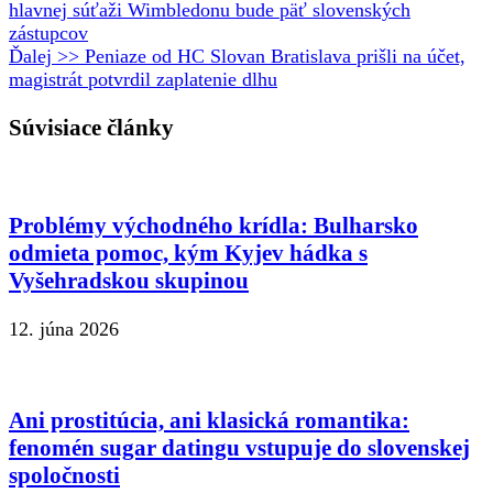
hlavnej súťaži Wimbledonu bude päť slovenských
zástupcov
Ďalej >>
Peniaze od HC Slovan Bratislava prišli na účet,
magistrát potvrdil zaplatenie dlhu
Súvisiace články
Problémy východného krídla: Bulharsko
odmieta pomoc, kým Kyjev hádka s
Vyšehradskou skupinou
12. júna 2026
Ani prostitúcia, ani klasická romantika:
fenomén sugar datingu vstupuje do slovenskej
spoločnosti