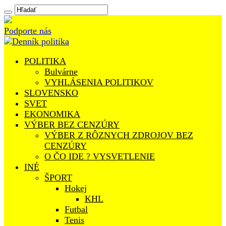
Podporte nás
POLITIKA
Bulvárne
VYHLÁSENIA POLITIKOV
SLOVENSKO
SVET
EKONOMIKA
VÝBER BEZ CENZÚRY
VÝBER Z RÔZNYCH ZDROJOV BEZ
CENZÚRY
O ČO IDE ? VYSVETLENIE
INÉ
ŠPORT
Hokej
KHL
Futbal
Tenis