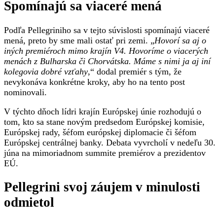
Spomínajú sa viaceré mená
Podľa Pellegriniho sa v tejto súvislosti spomínajú viaceré
mená, preto by sme mali ostať pri zemi. „
Hovorí sa aj o
iných premiéroch mimo krajín V4. Hovoríme o viacerých
menách z Bulharska či Chorvátska. Máme s nimi ja aj iní
kolegovia dobré vzťahy
,“ dodal premiér s tým, že
nevykonáva konkrétne kroky, aby ho na tento post
nominovali.
V týchto dňoch lídri krajín Európskej únie rozhodujú o
tom, kto sa stane novým predsedom Európskej komisie,
Európskej rady, šéfom európskej diplomacie či šéfom
Európskej centrálnej banky. Debata vyvrcholí v nedeľu 30.
júna na mimoriadnom summite premiérov a prezidentov
EÚ.
Pellegrini svoj záujem v minulosti
odmietol