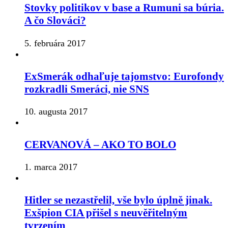
Stovky politikov v base a Rumuni sa búria.
A čo Slováci?
5. februára 2017
ExSmerák odhaľuje tajomstvo: Eurofondy
rozkradli Smeráci, nie SNS
10. augusta 2017
CERVANOVÁ – AKO TO BOLO
1. marca 2017
Hitler se nezastřelil, vše bylo úplně jinak.
Exšpion CIA přišel s neuvěřitelným
tvrzením