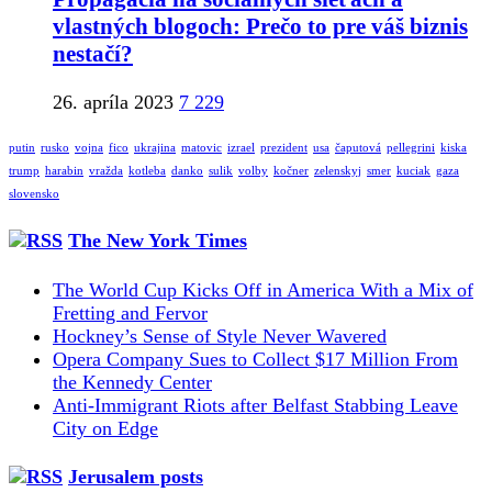
vlastných blogoch: Prečo to pre váš biznis
nestačí?
26. apríla 2023
7 229
putin
rusko
vojna
fico
ukrajina
matovic
izrael
prezident
usa
čaputová
pellegrini
kiska
trump
harabin
vražda
kotleba
danko
sulik
volby
kočner
zelenskyj
smer
kuciak
gaza
slovensko
The New York Times
The World Cup Kicks Off in America With a Mix of
Fretting and Fervor
Hockney’s Sense of Style Never Wavered
Opera Company Sues to Collect $17 Million From
the Kennedy Center
Anti-Immigrant Riots after Belfast Stabbing Leave
City on Edge
Jerusalem posts