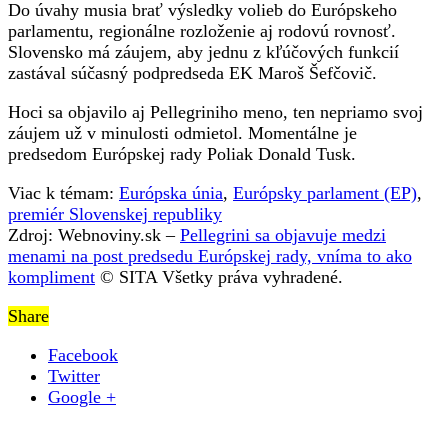
Do úvahy musia brať výsledky volieb do Európskeho
parlamentu, regionálne rozloženie aj rodovú rovnosť.
Slovensko má záujem, aby jednu z kľúčových funkcií
zastával súčasný podpredseda EK Maroš Šefčovič.
Hoci sa objavilo aj Pellegriniho meno, ten nepriamo svoj
záujem už v minulosti odmietol. Momentálne je
predsedom Európskej rady Poliak Donald Tusk.
Viac k témam:
Európska únia
,
Európsky parlament (EP)
,
premiér Slovenskej republiky
Zdroj: Webnoviny.sk –
Pellegrini sa objavuje medzi
menami na post predsedu Európskej rady, vníma to ako
kompliment
© SITA Všetky práva vyhradené.
Share
Facebook
Twitter
Google +