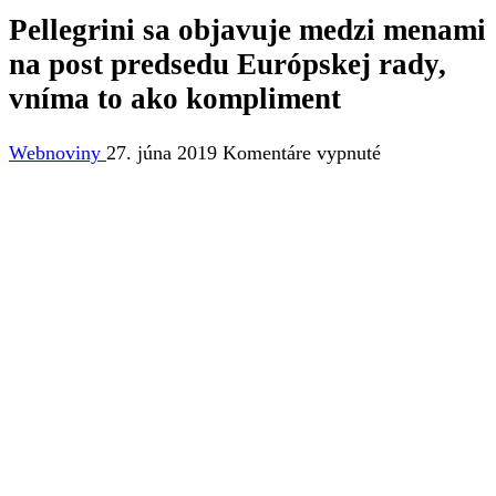
Pellegrini sa objavuje medzi menami
na post predsedu Európskej rady,
vníma to ako kompliment
na
Webnoviny
27. júna 2019
Komentáre vypnuté
Pellegrini
sa
objavuje
medzi
menami
na
post
predsedu
Európskej
rady,
vníma
to
ako
kompliment