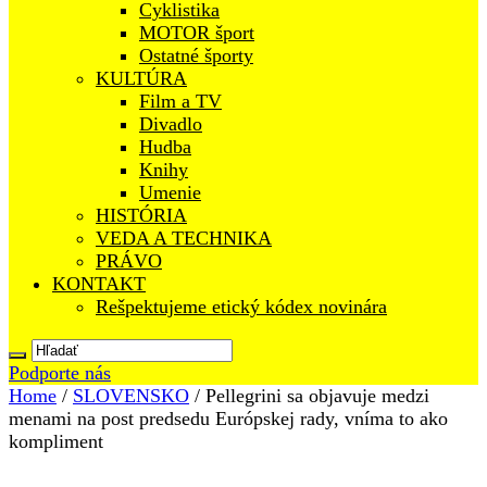
Cyklistika
MOTOR šport
Ostatné športy
KULTÚRA
Film a TV
Divadlo
Hudba
Knihy
Umenie
HISTÓRIA
VEDA A TECHNIKA
PRÁVO
KONTAKT
Rešpektujeme etický kódex novinára
Podporte nás
Home
/
SLOVENSKO
/
Pellegrini sa objavuje medzi
menami na post predsedu Európskej rady, vníma to ako
kompliment