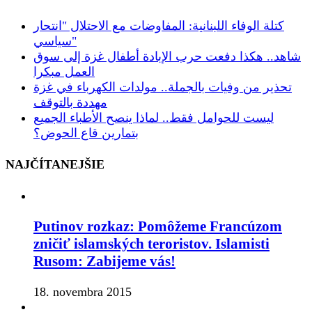
كتلة الوفاء اللبنانية: المفاوضات مع الاحتلال "انتحار
سياسي"
شاهد.. هكذا دفعت حرب الإبادة أطفال غزة إلى سوق
العمل مبكرا
تحذير من وفيات بالجملة.. مولدات الكهرباء في غزة
مهددة بالتوقف
ليست للحوامل فقط.. لماذا ينصح الأطباء الجميع
بتمارين قاع الحوض؟
NAJČÍTANEJŠIE
Putinov rozkaz: Pomôžeme Francúzom
zničiť islamských teroristov. Islamisti
Rusom: Zabijeme vás!
18. novembra 2015