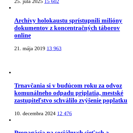
25. júla 2025
15 602
Archívy holokaustu sprístupnili milióny
dokumentov z koncentračných táborov
online
21. mája 2019
13 963
Trnavčania si v budúcom roku za odvoz
komunálneho odpadu priplatia, mestské
zastupiteľstvo schválilo zvýšenie poplatku
10. decembra 2024
12 476
Propagácia na sociálnych sieťach a