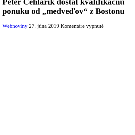
Peter Cehlárik dostal kvalifikačnú
ponuku od „medveďov“ z Bostonu
na
Webnoviny
27. júna 2019
Komentáre vypnuté
Peter
Cehlárik
dostal
kvalifikačnú
ponuku
od
„medveďov“
z
Bostonu