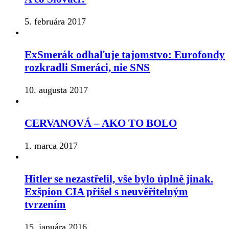
5. februára 2017
ExSmerák odhaľuje tajomstvo: Eurofondy
rozkradli Smeráci, nie SNS
10. augusta 2017
CERVANOVÁ – AKO TO BOLO
1. marca 2017
Hitler se nezastřelil, vše bylo úplně jinak.
Exšpion CIA přišel s neuvěřitelným
tvrzením
15. januára 2016