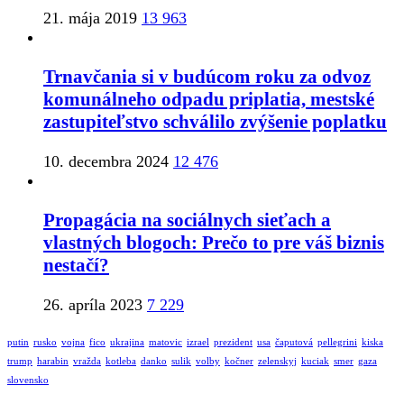
21. mája 2019
13 963
Trnavčania si v budúcom roku za odvoz
komunálneho odpadu priplatia, mestské
zastupiteľstvo schválilo zvýšenie poplatku
10. decembra 2024
12 476
Propagácia na sociálnych sieťach a
vlastných blogoch: Prečo to pre váš biznis
nestačí?
26. apríla 2023
7 229
putin
rusko
vojna
fico
ukrajina
matovic
izrael
prezident
usa
čaputová
pellegrini
kiska
trump
harabin
vražda
kotleba
danko
sulik
volby
kočner
zelenskyj
kuciak
smer
gaza
slovensko