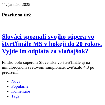
11. januára 2025
Pozrite sa tiež
Slováci spoznali svojho súpera vo
štvrťfinále MS v hokeji do 20 rokov.
Vyjde im odplata za vlaňajšok?
Fínsko bolo súperom Slovenska vo štvrťfinále aj na
minuloročnom svetovom šampionáte, zvíťazilo 4:3 po
predĺžení.
Nové
Populárne
Komentáre
Tagy