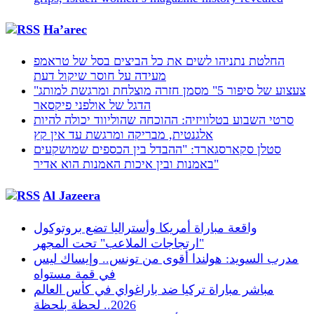
Ha’arec
החלטת נתניהו לשים את כל הביצים בסל של טראמפ
מעידה על חוסר שיקול דעת
"צעצוע של סיפור 5" מסמן חזרה מוצלחת ומרגשת למותג
הדגל של אולפני פיקסאר
סרטי השבוע בטלוויזיה: ההוכחה שהוליווד יכולה להיות
אלגנטית, מבריקה ומרגשת עד אין קץ
סטלן סקארסגארד: "ההבדל בין הכספים שמושקעים
באמנות ובין איכות האמנות הוא אדיר"
Al Jazeera
واقعة مباراة أمريكا وأستراليا تضع بروتوكول
"ارتجاجات الملاعب" تحت المجهر
مدرب السويد: هولندا أقوى من تونس.. وإيساك ليس
في قمة مستواه
مباشر مباراة تركيا ضد باراغواي في كأس العالم
2026.. لحظة بلحظة