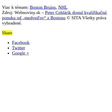
Viac k témam:
Boston Bruins
,
NHL
Zdroj: Webnoviny.sk –
Peter Cehlárik dostal kvalifikačnú
ponuku od „medveďov“ z Bostonu
© SITA Všetky práva
vyhradené.
Share
Facebook
Twitter
Google +