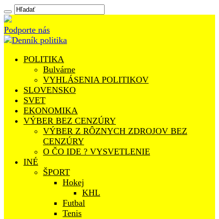
Podporte nás
POLITIKA
Bulvárne
VYHLÁSENIA POLITIKOV
SLOVENSKO
SVET
EKONOMIKA
VÝBER BEZ CENZÚRY
VÝBER Z RÔZNYCH ZDROJOV BEZ
CENZÚRY
O ČO IDE ? VYSVETLENIE
INÉ
ŠPORT
Hokej
KHL
Futbal
Tenis