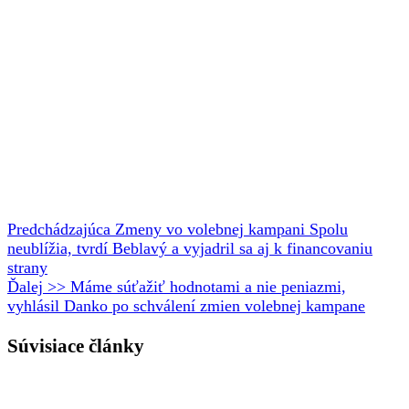
Predchádzajúca
Zmeny vo volebnej kampani Spolu
neublížia, tvrdí Beblavý a vyjadril sa aj k financovaniu
strany
Ďalej >>
Máme súťažiť hodnotami a nie peniazmi,
vyhlásil Danko po schválení zmien volebnej kampane
Súvisiace články