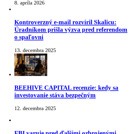
8. apríla 2026
Kontroverzný e-mail rozvíril Skalicu:
Úradníkom prišla výzva pred referendom
o spaľovni
13. decembra 2025
BEEHIVE CAPITAL recenzie: kedy sa
investovanie stáva bezpečným
12. decembra 2025
FBI varuje pred ďalšími ozbrojenými