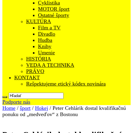
Cyklistika
MOTOR šport
Ostatné športy
KULTÚRA
Film a TV
Divadlo
Hudba
Knihy
Umenie
HISTÓRIA
VEDA A TECHNIKA
PRÁVO
KONTAKT
Rešpektujeme etický kódex novinára
Podporte nás
Home
/
šport
/
Hokej
/
Peter Cehlárik dostal kvalifikačnú
ponuku od „medveďov“ z Bostonu