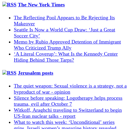
The New York Times
The Reflecting Pool Appears to Be Rejecting Its
Makeover
Seattle Is Now a World Cup Draw: ‘Just a Great
Soccer City’
Memo by Rubio Approved Detention of Immigrant
Who Criticized Trump Ally
‘A Literal Coverup’: What Is the Kennedy Center
Hiding Behind Those Tarps?
Jerusalem posts
The quiet weapon: Sexual violence is a strategy, not a
byproduct of war - opinion
Silence before speaking: Logotherapy helps process
trauma, evil after October 7
Witkoff, Araghchi traveling to Switzerland to begin
US-Iran nuclear talks - report
What to watch this week: ‘Unconditional’ series
grips, Israeli women’s magazine history revealed