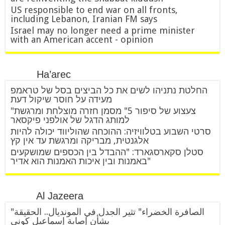
US responsible to end war on all fronts,
including Lebanon, Iranian FM says
Israel may no longer need a prime minister
with an American accent - opinion
Ha’arec
החלטת נתניהו לשים את כל הביצים בסל של טראמפ
מעידה על חוסר שיקול דעת
"צעצוע של סיפור 5" מסמן חזרה מוצלחת ומרגשת
למותג הדגל של אולפני פיקסאר
סרטי השבוע בטלוויזיה: ההוכחה שהוליווד יכולה להיות
אלגנטית, מבריקה ומרגשת עד אין קץ
סטלן סקארסגארד: "ההבדל בין הכספים שמושקעים
באמנות ובין איכות האמנות הוא אדיר"
Al Jazeera
"الصافرة الخضراء" تثير الجدل في المونديال.. الحقيقة
بشأن إصابة إسماعيل كوني