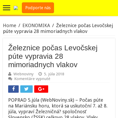
Podporte nás
Home
/
EKONOMIKA
/
Železnice počas Levočskej
púte vypravia 28 mimoriadnych vlakov
Železnice počas Levočskej
púte vypravia 28
mimoriadnych vlakov
Webnoviny
5. júla 2018
na
Komentáre vypnuté
Železnice
počas
Levočskej
púte
POPRAD 5.júla (WebNoviny.sk) – Počas púte
vypravia
na Mariánsku horu, ktorá sa uskutoční 7. až 8.
28
júla, vypraví Železničná? spoločnosť
mimoriadnych
vlakov
Slovensko (ŽSSK) celkovo 28 vlakov. Vlaky