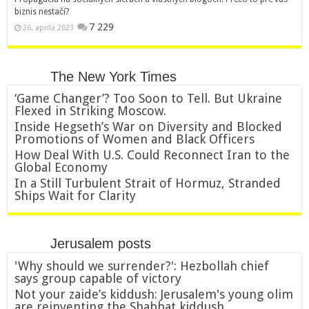
biznis nestačí?
7 229
26. apríla 2023
The New York Times
‘Game Changer’? Too Soon to Tell. But Ukraine
Flexed in Striking Moscow.
Inside Hegseth’s War on Diversity and Blocked
Promotions of Women and Black Officers
How Deal With U.S. Could Reconnect Iran to the
Global Economy
In a Still Turbulent Strait of Hormuz, Stranded
Ships Wait for Clarity
Jerusalem posts
'Why should we surrender?': Hezbollah chief
says group capable of victory
Not your zaide’s kiddush: Jerusalem's young olim
are reinventing the Shabbat kiddush