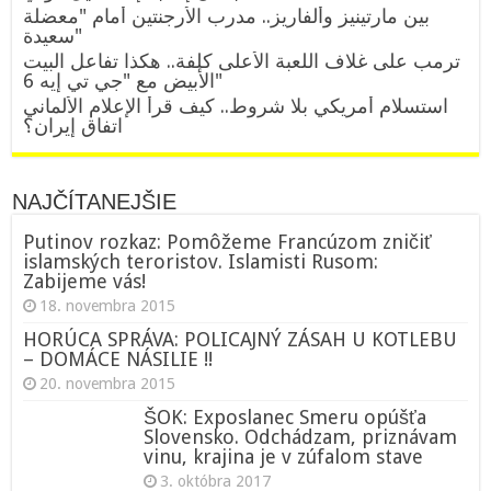
بين مارتينيز وألفاريز.. مدرب الأرجنتين أمام "معضلة
سعيدة"
ترمب على غلاف اللعبة الأعلى كلفة.. هكذا تفاعل البيت
الأبيض مع "جي تي إيه 6"
استسلام أمريكي بلا شروط.. كيف قرأ الإعلام الألماني
اتفاق إيران؟
NAJČÍTANEJŠIE
Putinov rozkaz: Pomôžeme Francúzom zničiť
islamských teroristov. Islamisti Rusom:
Zabijeme vás!
18. novembra 2015
HORÚCA SPRÁVA: POLICAJNÝ ZÁSAH U KOTLEBU
– DOMÁCE NÁSILIE !!
20. novembra 2015
ŠOK: Exposlanec Smeru opúšťa
Slovensko. Odchádzam, priznávam
vinu, krajina je v zúfalom stave
3. októbra 2017