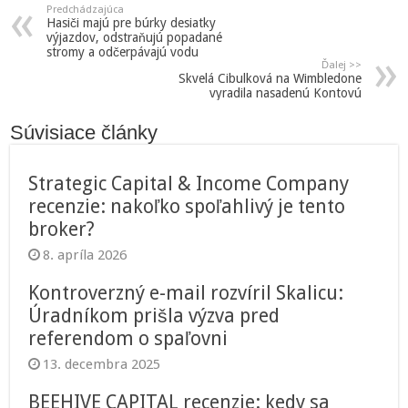
Predchádzajúca
Hasiči majú pre búrky desiatky
výjazdov, odstraňujú popadané
stromy a odčerpávajú vodu
Ďalej >>
Skvelá Cibulková na Wimbledone
vyradila nasadenú Kontovú
Súvisiace články
Strategic Capital & Income Company
recenzie: nakoľko spoľahlivý je tento
broker?
8. apríla 2026
Kontroverzný e-mail rozvíril Skalicu:
Úradníkom prišla výzva pred
referendom o spaľovni
13. decembra 2025
BEEHIVE CAPITAL recenzie: kedy sa