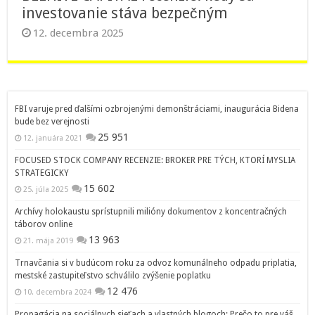
investovanie stáva bezpečným
12. decembra 2025
FBI varuje pred ďalšími ozbrojenými demonštráciami, inaugurácia Bidena
bude bez verejnosti
25 951
12. januára 2021
FOCUSED STOCK COMPANY RECENZIE: BROKER PRE TÝCH, KTORÍ MYSLIA
STRATEGICKY
15 602
25. júla 2025
Archívy holokaustu sprístupnili milióny dokumentov z koncentračných
táborov online
13 963
21. mája 2019
Trnavčania si v budúcom roku za odvoz komunálneho odpadu priplatia,
mestské zastupiteľstvo schválilo zvýšenie poplatku
12 476
10. decembra 2024
Propagácia na sociálnych sieťach a vlastných blogoch: Prečo to pre váš