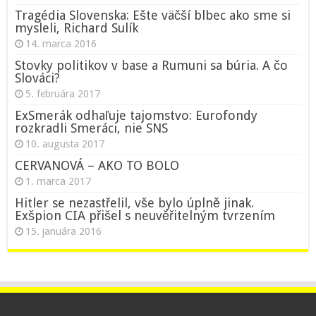
Tragédia Slovenska: Ešte väčší blbec ako sme si
mysleli, Richard Sulík
14. marca 2016
Stovky politikov v base a Rumuni sa búria. A čo
Slováci?
5. februára 2017
ExSmerák odhaľuje tajomstvo: Eurofondy
rozkradli Smeráci, nie SNS
10. augusta 2017
CERVANOVÁ – AKO TO BOLO
1. marca 2017
Hitler se nezastřelil, vše bylo úplně jinak.
Exšpion CIA přišel s neuvěřitelným tvrzením
15. januára 2016