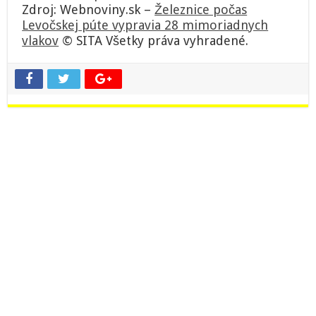
Zdroj: Webnoviny.sk –
Železnice počas
Levočskej púte vypravia 28 mimoriadnych
vlakov
© SITA Všetky práva vyhradené.