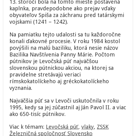
13. storočí bola na tomto mieste postavená
kaplnka, pravdepodobne ako prejav vďaky
obyvateľov Spiša za záchranu pred tatárskymi
vojskami (1241 – 1242).
Na pamiatku tejto udalosti sa tu každoročne
konali ďakovné procesie. V roku 1984 kostol
povýšili na malú baziliku, ktorá nesie názov
Bazilika Navštívenia Panny Márie. Počtom
pútnikov je Levočská púť najväčšou
slovenskou pútnickou akciou, na ktorej sa
pravidelne stretávajú veriaci
rímskokatolíckeho aj gréckokatolíckeho
vyznania.
Najväčšia púť sa v Levoči uskutočnila v roku
1995, kedy sa jej zúčastnil aj Ján Pavol II. a viac
ako 650-tisíc pútnikov.
Viac k témam:
Levočská púť
,
vlaky
,
ZSSK
Železničná spoločnosť Slovensko