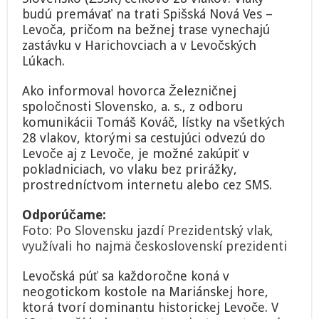
budú premávať na trati Spišská Nová Ves –
Levoča, pričom na bežnej trase vynechajú
zastávku v Harichovciach a v Levočských
Lúkach.
Ako informoval hovorca Železničnej
spoločnosti Slovensko, a. s., z odboru
komunikácii Tomáš Kováč, lístky na všetkých
28 vlakov, ktorými sa cestujúci odvezú do
Levoče aj z Levoče, je možné zakúpiť v
pokladniciach, vo vlaku bez prirážky,
prostredníctvom internetu alebo cez SMS.
Odporúčame:
Foto: Po Slovensku jazdí Prezidentský vlak,
využívali ho najmä československí prezidenti
Levočská púť sa každoročne koná v
neogotickom kostole na Mariánskej hore,
ktorá tvorí dominantu historickej Levoče. V